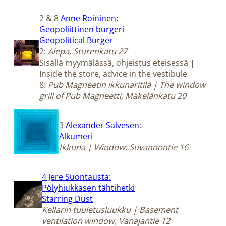
2 & 8
Anne Roininen:
Geopoliittinen burgeri
Geopolitical Burger
2:
Alepa, Sturenkatu 27
Sisällä myymälässä, ohjeistus eteisessä |
Inside the store, advice in the vestibule
8:
Pub Magneetin ikkunaritilä | The window
grill of Pub Magneetti, Mäkelänkatu 20
3
Alexander Salvesen
:
Alkumeri
Ikkuna | Window, Suvannontie 16
4 Jere Suontausta:
Pölyhiukkasen tähtihetki
Starring Dust
Kellarin tuuletusluukku | Basement
ventilation window, Vanajantie 12