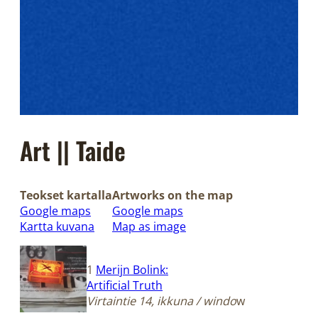
Art || Taide
Teokset kartalla
Artworks on the map
Google maps
Google maps
Kartta kuvana
Map as image
1
Merijn Bolink:
Artificial Truth
Virtaintie 14, ikkuna / windo
w