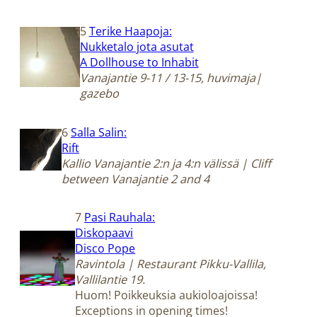
5
Terike Haapoja:
Nukketalo jota asutat
A Dollhouse to Inhabit
Vanajantie 9-11 / 13-15, huvimaja|
gazebo
6
Salla Salin:
Rift
Kallio Vanajantie 2:n ja 4:n välissä | Cliff
between Vanajantie 2 and 4
7
Pasi Rauhala:
Diskopaavi
Disco Pope
Ravintola | Restaurant Pikku-Vallila,
Vallilantie 19.
Huom! Poikkeuksia aukioloajoissa!
Exceptions in opening times!